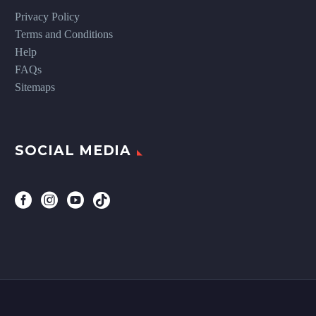
Privacy Policy
Terms and Conditions
Help
FAQs
Sitemaps
SOCIAL MEDIA