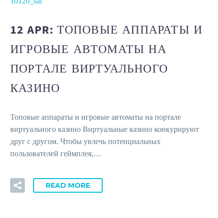
10120_sat
12 APR:
ТОПОВЫЕ АППАРАТЫ И
ИГРОВЫЕ АВТОМАТЫ НА
ПОРТАЛЕ ВИРТУАЛЬНОГО
КАЗИНО
Топовые аппараты и игровые автоматы на портале
виртуального казино Виртуальные казино конкурируют
друг с другом. Чтобы увлечь потенциальных
пользователей геймплея,…
READ MORE