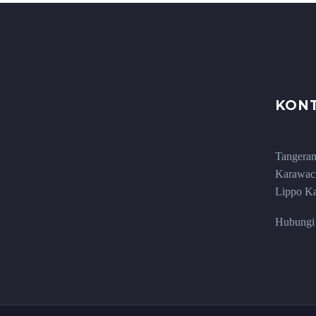
KON
Tangeran
Karawaci
Lippo Ka
Hubungi