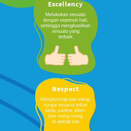
Excellency
Melakukan sesuatu
dengan sepenuh hati,
sehingga menghasilkan
sesuatu yang
terbaik
Respect
Menghormati dan meng-
hargai sesama rekan
kerja, partner, klien,
dan orang-orang
di sekitar kita