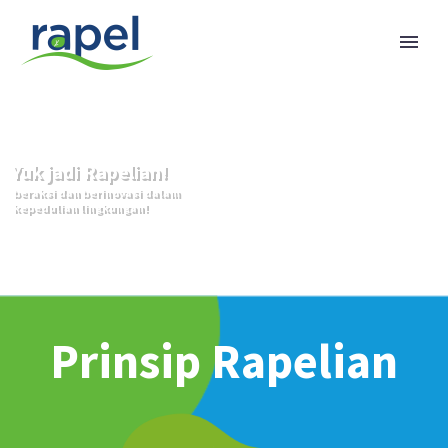
Yuk jadi Rapelian!
beraksi dan berinovasi dalam
kepedulian lingkungan!
Lihat semua lowongan →
Prinsip Rapelian
Indonesian