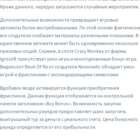
Кроме данного, нередко запускаются случайные мероприятия.
Дополнительные возможности превращают игровые
автоматы более востребованными. По этой основе фактически
все создатели снабжают материалы различными плюшками. В
единственном автомате может быть одновременно несколько
призовых опций. Скажем, в слоте Crazy Monkey от фирмы
Igrosoft присутствует риск-игра и многоуровневая бонус-игра.
Видеослот Book Of Ra от создателя Novomatic обладает риск-
игрой и фриспинами с экспандирующими символами.
Вдобавок везде активируется функция приобретения
фриспинов. Данная функция отображается на контрольной
панели заголовком «Buy Bonus». Возможность закупки
дополнительных раундов предоставляет шанс запустить
выигрышный тур за деньги с реального счета. Цена бонусного
раунда определяется от его прибыльности.