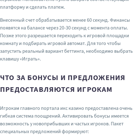
платформу и сделать платеж.
Внесенный счет обрабатывается менее 60 секунд. Финансы
появятся на балансе через 20-30 секунд с момента оплаты.
Позже этого разрешается переходить к игровой площадки
комнату и подбирать игровой автомат. Для того чтобы
запустить реальный вариант беттинга, необходимо выбрать
клавишу «Играть».
ЧТО ЗА БОНУСЫ И ПРЕДЛОЖЕНИЯ
ПРЕДОСТАВЛЯЮТСЯ ИГРОКАМ
Игрокам главного портала икс казино предоставлена очень
гибкая система поощрений. Активировать бонусы имеется
возможность у новоприбывших и частых игроков. Пакет
специальных предложений формируют: