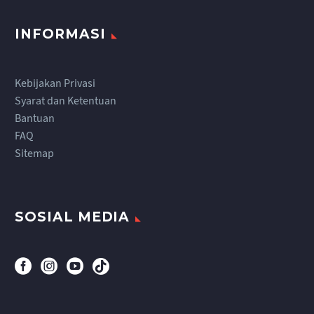
INFORMASI
Kebijakan Privasi
Syarat dan Ketentuan
Bantuan
FAQ
Sitemap
SOSIAL MEDIA