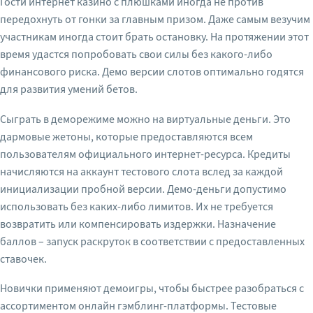
Гости интернет казино с плюшками иногда не против
передохнуть от гонки за главным призом. Даже самым везучим
участникам иногда стоит брать остановку. На протяжении этот
время удастся попробовать свои силы без какого-либо
финансового риска. Демо версии слотов оптимально годятся
для развития умений бетов.
Сыграть в деморежиме можно на виртуальные деньги. Это
дармовые жетоны, которые предоставляются всем
пользователям официального интернет-ресурса. Кредиты
начисляются на аккаунт тестового слота вслед за каждой
инициализации пробной версии. Демо-деньги допустимо
использовать без каких-либо лимитов. Их не требуется
возвратить или компенсировать издержки. Назначение
баллов – запуск раскруток в соответствии с предоставленных
ставочек.
Новички применяют демоигры, чтобы быстрее разобраться с
ассортиментом онлайн гэмблинг-платформы. Тестовые