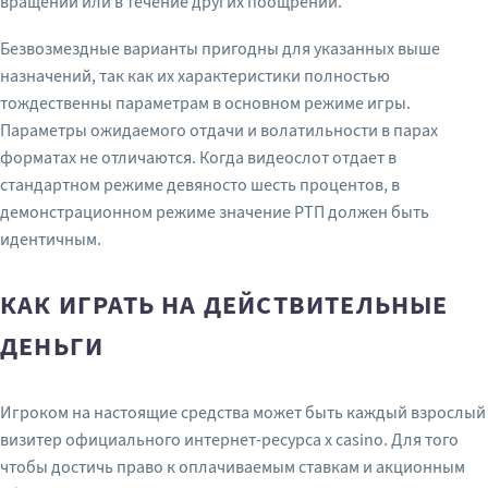
вращений или в течение других поощрений.
Безвозмездные варианты пригодны для указанных выше
назначений, так как их характеристики полностью
тождественны параметрам в основном режиме игры.
Параметры ожидаемого отдачи и волатильности в парах
форматах не отличаются. Когда видеослот отдает в
стандартном режиме девяносто шесть процентов, в
демонстрационном режиме значение РТП должен быть
идентичным.
КАК ИГРАТЬ НА ДЕЙСТВИТЕЛЬНЫЕ
ДЕНЬГИ
Игроком на настоящие средства может быть каждый взрослый
визитер официального интернет-ресурса x casino. Для того
чтобы достичь право к оплачиваемым ставкам и акционным