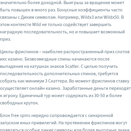
значительно более доходной. Выигрыш за вращение может
быть повышен в много раз. Бонусные коэффициенты часто
связаны с Диким символам. Например, Wildx3 или Wildx50. В
этом контексте Wild не только содействует завершить
наградную последовательность, но и повышает возможный
приз.
Циклы фриспинов – наиболее распространенный приз слотов
икс казино. Безвозмездные спины начинаются после
выпадения на катушках знаков Scatter. С целью получить
последовательность дополнительных спинов, требуется
собрать как минимум 3 Скаттера. Во момент фриспинов ставку
осуществляет онлайн казино. Заработанные деньги переходят
к игроку. Единичный тур может содержать из 30-50 и более
свободных круток.
Блок free spins нередко сопровождается с синхронной
запуском иных привилегий. На протяжении фриспинов могут
появляться особые дикие символы или более выгодные знаки.