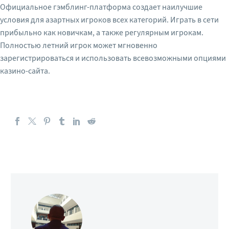
Официальное гэмблинг-платформа создает наилучшие
условия для азартных игроков всех категорий. Играть в сети
прибыльно как новичкам, а также регулярным игрокам.
Полностью летний игрок может мгновенно
зарегистрироваться и использовать всевозможными опциями
казино-сайта.