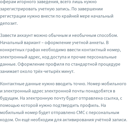
оферам игорного заведения, всего лишь нужно
зарегистрировать учетную запись. По завершении
регистрации нужно внести по крайней мере начальный
депозит.
Завести аккаунт можно обычным и необычным способом.
Начальный вариант – оформление учетной анкеты. В
конкретных графах необходимо ввести контактный номер,
электронный адрес, код доступа и прочие персональные
данные. Оформление профиля по стандартной процедуре
занимает около трёх-четырёх минут.
Контактные данные нужно вводить точно. Номер мобильного
и электронный адрес электронной почты понадобятся в
будущем. На электронную почту будет отправлена ссылка, с
помощью которой нужно подтвердить профиль. На
мобильный номер будет отправлено СМС с персональным
кодом. Он ещё необходим для активирования учётной записи.